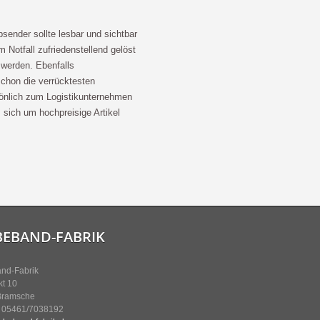
sender sollte lesbar und sichtbar
Notfall zufriedenstellend gelöst
werden. Ebenfalls
schon die verrücktesten
sönlich zum Logistikunternehmen
sich um hochpreisige Artikel
BEBAND-FABRIK
nd-Fabrik
t 10
Bramsche
: 05461/7038192