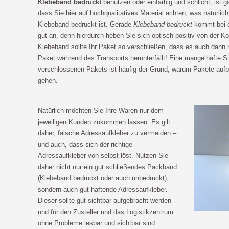
Klebeband bedruckt
benutzen oder einfarbig und schlicht, ist g
dass Sie hier auf hochqualitatives Material achten, was natürli
Klebeband bedruckt ist. Gerade
Klebeband bedruckt
kommt bei d
gut an, denn hierdurch heben Sie sich optisch positiv von der K
Klebeband sollte Ihr Paket so verschließen, dass es auch dann 
Paket während des Transports herunterfällt! Eine mangelhafte S
verschlossenen Pakets ist häufig der Grund, warum Pakete aufp
gehen.
Natürlich möchten Sie Ihre Waren nur dem
jeweiligen Kunden zukommen lassen. Es gilt
daher, falsche Adressaufkleber zu vermeiden –
und auch, dass sich der richtige
Adressaufkleber von selbst löst. Nutzen Sie
daher nicht nur ein gut schließendes Packband
(Klebeband bedruckt oder auch unbedruckt),
sondern auch gut haftende Adressaufkleber.
Dieser sollte gut sichtbar aufgebracht werden
und für den Zusteller und das Logistikzentrum
ohne Probleme lesbar und sichtbar sind.