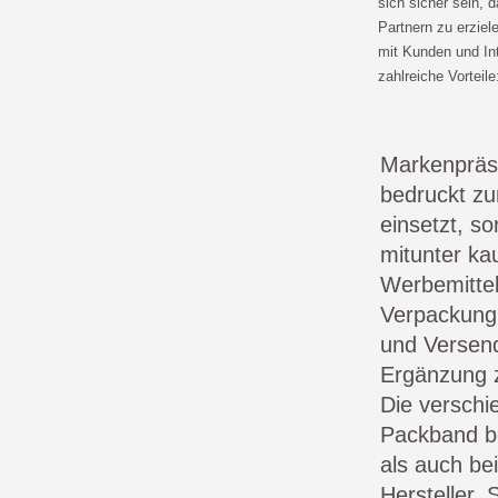
sich sicher sein, 
Partnern zu erzie
mit Kunden und In
zahlreiche Vorteile
Markenpräs
bedruckt zu
einsetzt, so
mitunter ka
Werbemittel 
Verpackung:
und Versend
Ergänzung 
Die versch
Packband be
als auch be
Hersteller.