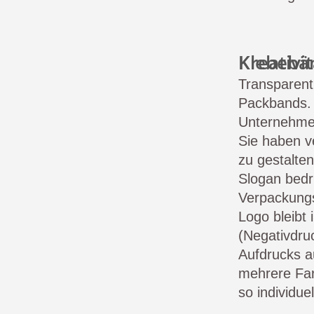
Verpackun
Kreativität ohne Grenzen durch bedr
Transparent
Packbands. 
Unternehmens
Sie haben v
zu gestalte
Slogan bedr
Verpackungs
Logo bleibt
(Negativdru
Aufdrucks 
mehrere Far
so individue
Klebebände