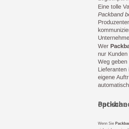
Eine tolle V
Packband b
Produzenten
kommunizier
Unternehme
Wer
Packb
nur Kunden 
Weg geben 
Lieferanten
eigene Auftr
automatisch 
Packband bedruckt nutzen: So
Wenn Sie
Packba