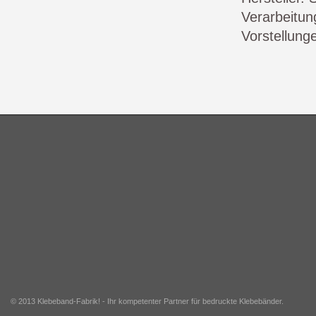
Verarbeitun
Vorstellung
© 2013 Klebeband-Fabrik! - Ihr kompetenter Partner für bedruckte Klebebänder.