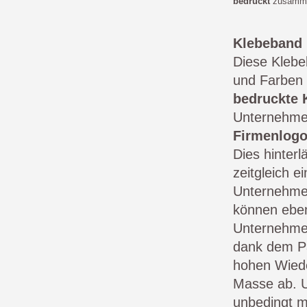
bedruckt
zusamme
Klebeband 
Diese Klebe
und Farben 
bedruckte 
Unternehme
Firmenlog
Dies hinterl
zeitgleich e
Unternehmen
können eben
Unternehmen
dank dem Pa
hohen Wiede
Masse ab. 
unbedingt m