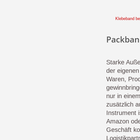
Klebeband be
Packban
Starke Auß
der eigene
Waren, Prod
gewinnbring
nur in eine
zusätzlich 
Instrument 
Amazon oder
Geschäft ko
Logistikpar