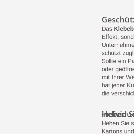
Geschüt
Das
Klebeb
Effekt, son
Unternehme
schützt zug
Sollte ein 
oder geöffn
mit Ihrer W
hat jeder K
die verschic
Heben Sie sich ab und präsentieren Sie sich i
Heben Sie s
Kartons und